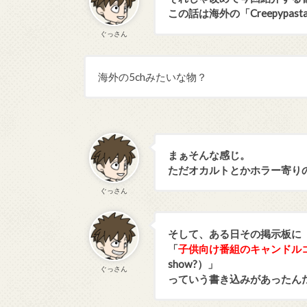
この話は海外の「Creepyp
ぐっさん
海外の5chみたいな物？
まぁそんな感じ。
ただオカルトとかホラー寄り
ぐっさん
そして、ある日その掲示板に
「
子供向け番組のキャンドル
show?）」
ぐっさん
っていう書き込みがあったん