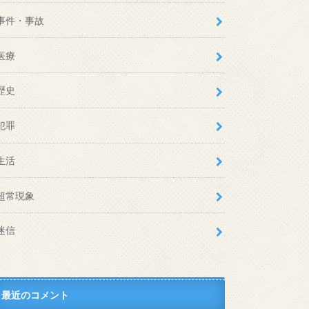
事件・事故
医療
歴史
犯罪
生活
超常現象
迷信
最近のコメント