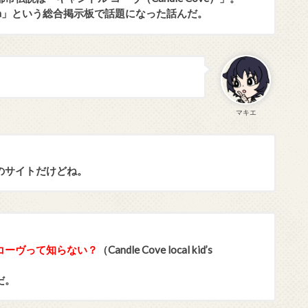
asta」という総合掲示板で話題になった話んだ。
マキエ
のサイトだけどね。
コーヴって知らない？
（Candle Cove local kid’s
だ。