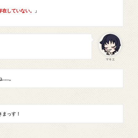
存在していない。
」
マキエ
ね……。
きまっす！