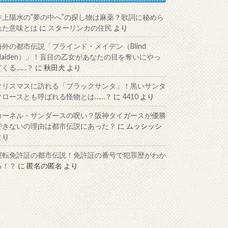
井上陽水の”夢の中へ”の探し物は麻薬？歌詞に秘めら
れた意味とは
に
スターリンカの住民
より
海外の都市伝説「ブラインド・メイデン（Blind
Maiden）」！盲目の乙女があなたの目を奪いにやっ
てくる……？
に
秋田犬
より
クリスマスに訪れる「ブラックサンタ」！黒いサンタ
クロースとも呼ばれる怪物とは……？
に
4410
より
カーネル・サンダースの呪い？阪神タイガースが優勝
できないの理由は都市伝説にあった？
に
ムッシッシ
より
運転免許証の都市伝説！免許証の番号で犯罪歴がわか
る！？
に
匿名の匿名
より