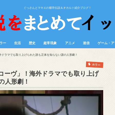
ぐっさんとマキエの都市伝説＆オカルト紹介ブログ！
ラー
生活
歴史
超常現象
アニメ
迷信
ゲーム・ア
外ドラマでも取り上げられた誰も正体を知らない謎の人形劇！
ホラー
コーヴ」！海外ドラマでも取り上げ
の人形劇！