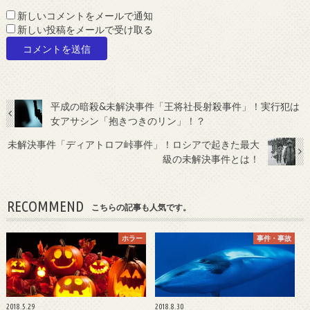
新しいコメントをメールで通知
新しい投稿をメールで受け取る
平成の暗殺&未解決事件「王将社長射殺事件」！実行犯は
女アサシン「抱きつきのリン」！？
未解決事件「ディアトロフ峠事件」！ロシアで起きた最大
級の未解決事件とは！
RECOMMEND
こちらの記事も人気です。
ホラー
事件・事故
2018.5.29
2018.8.30