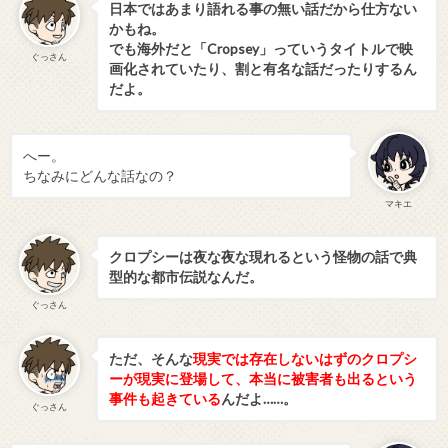
日本ではあまり語れる事の無い話だから仕方ない
かもね。
でも海外だと「Cropsey」っていうタイトルで映
ぐっさん
画化されていたり、割と有名な話だったりするん
だよ。
へー。
ちなみにどんな話なの？
マキエ
クロプシーは夜な夜な現れるという怪物の話で典
型的な都市伝説なんだ。
ぐっさん
ただ、そんな
現実では存在しないはずのクロプシ
ーが現実に登場して、本当に被害者も出るという
事件も起きている
んだよ……。
ぐっさん