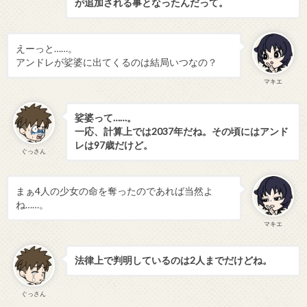
が追加される事となったんだって。
えーっと……。
アンドレが娑婆に出てくるのは結局いつなの？
マキエ
娑婆って……。
一応、計算上では2037年だね。その頃にはアンド
レは97歳だけど。
ぐっさん
まぁ4人の少女の命を奪ったのであれば当然よ
ね……。
マキエ
法律上で判明しているのは2人までだけどね。
ぐっさん