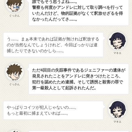
誰でもそう思うよね……。
警察も何度かアンドレに対して取り調べを行って
いたんだけど、物的証拠がなくて釈放せざるを得
ぐっさん
なかったんだってさ……。
う……。まぁ本来であれば証拠が無ければ釈放する
のが当然なんでしょうけれど、今回ばっかりは逮
捕したりできないのかしら……。
マキエ
ただ4回目の失踪事件であるジェニファーの遺体が
発見されたことをアンドレに突きつけたところ、
犯行を認めたため逮捕。そして誘拐と殺害の罪で
ぐっさん
第一級殺人として起訴されたんだ。
やっぱりコイツが犯人じゃないの……。
もっと最初に捕まえていれば……。
マキエ