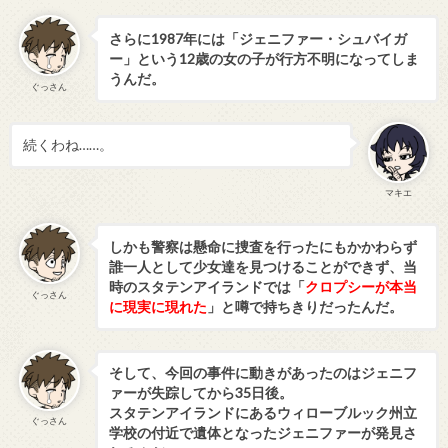
さらに1987年には「ジェニファー・シュバイガ
ー」という12歳の女の子が行方不明になってしま
うんだ。
ぐっさん
続くわね……。
マキエ
しかも警察は懸命に捜査を行ったにもかかわらず
誰一人として少女達を見つけることができず、当
時のスタテンアイランドでは「
クロプシーが本当
ぐっさん
に現実に現れた
」と噂で持ちきりだったんだ。
そして、今回の事件に動きがあったのはジェニフ
ァーが失踪してから35日後。
スタテンアイランドにあるウィローブルック州立
ぐっさん
学校の付近で遺体となったジェニファーが発見さ