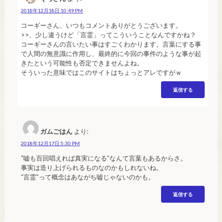
2018年12月18日 10:49 PM
コーギーさん、いつもコメントありがとうございます。
>>、少し違うけど「言霊」ってこういうことなんですかね？
コーギーさんの言いたい事はすごくわかります。言葉にする事
で人間の無意識に作用し、最終的に今回の事件のような事が起
きたという可能性も否定できませんよね。
そういった意味ではこのサイトはちょっとアレですがｗ
返信する
ガムごはん
より:
2018年12月17日 5:30 PM
“嘘も百回唱えれば真実になる”なんて言葉もあるからさ。
事実は造り上げられるものなのかもしれないね。
“言霊”って概念はあながち嘘じゃないのかも。
返信する