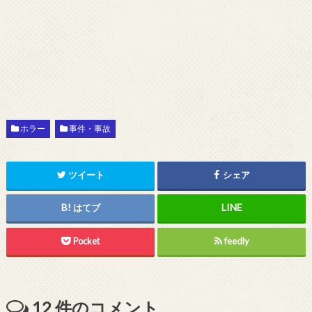
ホラー
事件・事故
ツイート
シェア
はてブ
Pocket
feedly
12
件のコメント