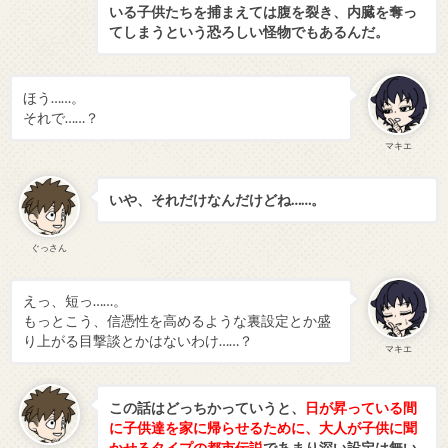
いる子供たちを捕まえては腹を裂き、内臓を奪っ
てしまうという恐ろしい怪物でもあるんだ。
ほう……。
それで……？
マキエ
いや、それだけなんだけどね……。
ぐっさん
えっ、短っ……。
もっとこう、信憑性を高めるような裏設定とか盛
り上がる目撃談とかはないわけ……？
マキエ
この話はどっちかっていうと、
日が昇っている間
に子供達を家に帰らせるために、大人が子供に聞
かせるタイプの都市伝説
であまり深い設定は無い