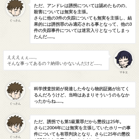
ただ、アンドレは誘拐については認めたものの、
殺害については無実を主張。
さらに他の3件の失踪についても無実を主張し、結
ぐっさん
果的には誘拐罪のみ適応される事となって、他の3
件の失踪事件については迷宮入りとなってしまっ
たんだ……。
えええぇぇ……。
そんな事ってあるの？納得いかないんだけど……。
マキエ
科学捜査技術が発達した今なら物的証拠が出てく
るんだろうけど、当時はあまりそういうのもなか
ったからね……。
ぐっさん
ただ、誘拐でも第1級重罪だから懲役は25年。
さらに2004年には無実を主張していたホリーの事
件についても有罪判決となり、さらに25年の懲役
ぐっさん