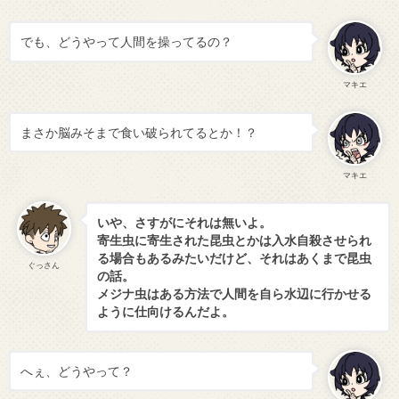
でも、どうやって人間を操ってるの？
マキエ
まさか脳みそまで食い破られてるとか！？
マキエ
いや、さすがにそれは無いよ。
寄生虫に寄生された昆虫とかは入水自殺させられ
る場合もあるみたいだけど、それはあくまで昆虫
ぐっさん
の話。
メジナ虫はある方法で人間を自ら水辺に行かせる
ように仕向けるんだよ。
へぇ、どうやって？