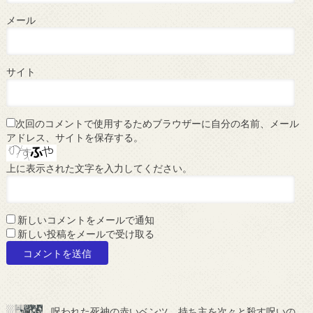
メール
サイト
次回のコメントで使用するためブラウザーに自分の名前、メール
アドレス、サイトを保存する。
上に表示された文字を入力してください。
新しいコメントをメールで通知
新しい投稿をメールで受け取る
呪われた死神の赤いベンツ。持ち主を次々と殺す呪いの