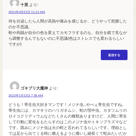
十里
より:
2021年4月21日 11:21 AM
何を分泌したら人間が高熱や痛みを感じるか、どうやって把握した
のか不思議。
蛙や烏賊が自分の色を変えてカモフラするのも、自分を鏡で見なが
ら調整するんでもないのに不思議(色はストレスでも変わるらしい
ですが)
返信する
ゴキブリ大魔神
より:
2023年1月13日 7:38 AM
どうも！寄生虫大好きマンです！メジナ虫…やべぇ寄生虫ですね。
寄生虫には、カマキリのハリガネムシ、蛇の顎中虫、カタツムリの
ロイコクリディウムなどたくさんの種類ありますけど、人間に寄生
して行動に変化をもたらすのはこのメジナ虫やトキソプラズマなど
です。因みにメジナ虫は火の蛇と言われてるらしいです。理由とし
ては足から出てくる時に燃えるように痛いし細長くて蛇みたいだか