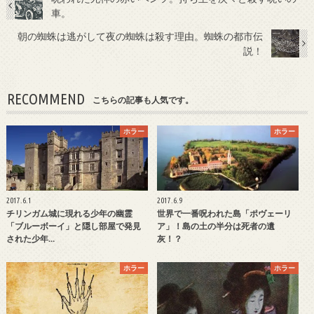
車。
朝の蜘蛛は逃がして夜の蜘蛛は殺す理由。蜘蛛の都市伝
説！
RECOMMEND
こちらの記事も人気です。
ホラー
ホラー
2017.6.1
2017.6.9
チリンガム城に現れる少年の幽霊
世界で一番呪われた島「ポヴェーリ
「ブルーボーイ」と隠し部屋で発見
ア」！島の土の半分は死者の遺
された少年…
灰！？
ホラー
ホラー