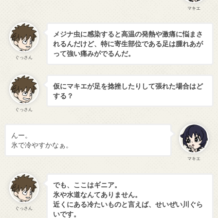
マキエ
メジナ虫に感染すると高温の発熱や激痛に悩まさ
れるんだけど、特に寄生部位である足は腫れあが
って強い痛みがでるんだ。
ぐっさん
仮にマキエが足を捻挫したりして張れた場合はど
する？
ぐっさん
んー。
氷で冷やすかなぁ。
マキエ
でも、ここはギニア。
氷や水道なんてありません。
近くにある冷たいものと言えば、せいぜい川ぐら
ぐっさん
いです。