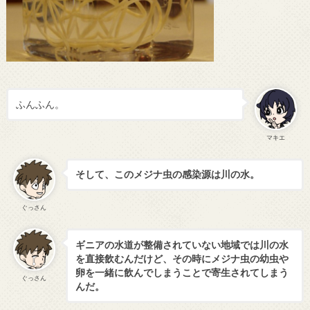
ふんふん。
マキエ
そして、このメジナ虫の感染源は川の水。
ぐっさん
ギニアの水道が整備されていない地域では川の水
を直接飲むんだけど、その時にメジナ虫の幼虫や
卵を一緒に飲んでしまうことで寄生されてしまう
ぐっさん
んだ。