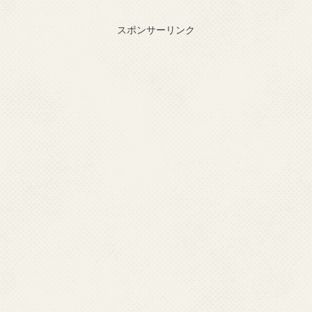
スポンサーリンク