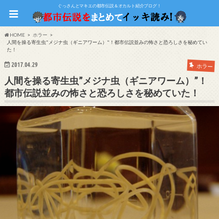
ぐっさんとマキエの都市伝説＆オカルト紹介ブログ！
HOME
ホラー
人間を操る寄生虫"メジナ虫（ギニアワーム）"！都市伝説並みの怖さと恐ろしさを秘めてい
た！
2017.04.29
ホラー
人間を操る寄生虫”メジナ虫（ギニアワーム）”！
都市伝説並みの怖さと恐ろしさを秘めていた！