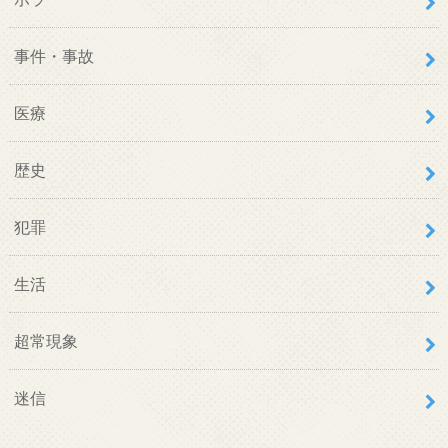
事件・事故
医療
歴史
犯罪
生活
超常現象
迷信