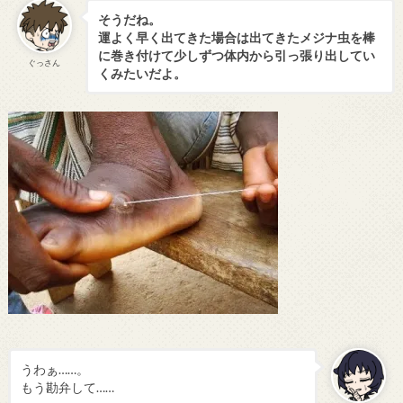
そうだね。
運よく早く出てきた場合は出てきたメジナ虫を棒
に巻き付けて少しずつ体内から引っ張り出してい
ぐっさん
くみたいだよ。
うわぁ……。
もう勘弁して……