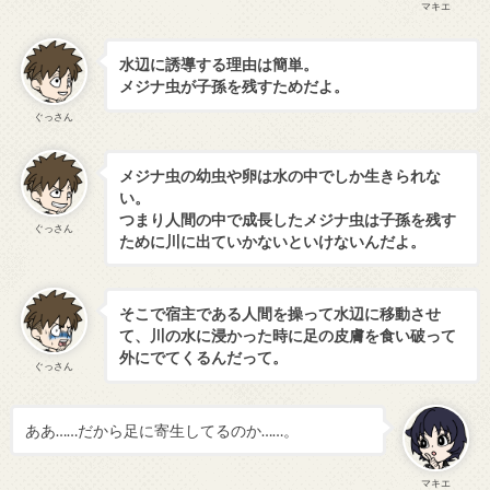
マキエ
水辺に誘導する理由は簡単。
メジナ虫が子孫を残すためだよ。
ぐっさん
メジナ虫の幼虫や卵は水の中でしか生きられな
い。
つまり人間の中で成長したメジナ虫は子孫を残す
ぐっさん
ために川に出ていかないといけないんだよ。
そこで宿主である人間を操って水辺に移動させ
て、川の水に浸かった時に足の皮膚を食い破って
外にでてくるんだって。
ぐっさん
ああ……だから足に寄生してるのか……。
マキエ