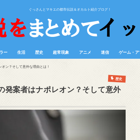
ぐっさんとマキエの都市伝説＆オカルト紹介ブログ！
ラー
生活
歴史
超常現象
アニメ
迷信
ゲーム・ア
レオン？そして意外な理由とは！
歴史
の発案者はナポレオン？そして意外