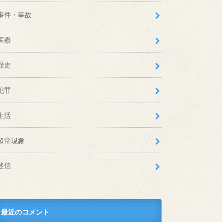
事件・事故
医療
歴史
犯罪
生活
超常現象
迷信
最近のコメント