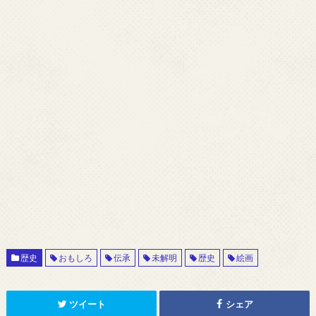
歴史
おもしろ
伝承
未解明
歴史
絵画
ツイート
シェア