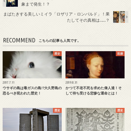
象まで発生！？
まばたきする美しいミイラ「ロザリア・ロンバルド」！果
たしてその真相は……？
RECOMMEND
こちらの記事も人気です。
歴史
医療
2017.7.11
2019.8.31
ウサギの島は毒ガスの島!?大久野島の
かつて不老不死を求めた偉人達！そ
恐るべき呪われた歴史！
して待ち受ける悲惨な運命とは！
歴史
歴史