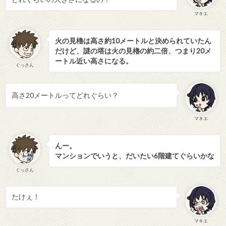
マキエ
火の見櫓は高さ約10メートルと決められていたん
だけど、謎の塔は火の見櫓の約二倍、つまり20メ
ートル近い高さになる。
ぐっさん
高さ20メートルってどれぐらい？
マキエ
んー。
マンションでいうと、だいたい6階建てぐらいかな
ぐっさん
たけぇ！
マキエ