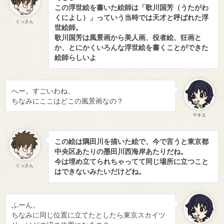
この浮世絵を書いた絵師は「歌川国芳（うたがわ
くによし）」っていう当時では天才と呼ばれた浮
ぐっさん
世絵師。
歌川国芳は風景画から美人画、役者絵、狂画と
か、とにかくいろんな浮世絵を書くことができた
絵師らしいよ
へー。すごいわね、
ちなみにここはどこの風景画なの？
マキエ
この絵は隅田川を描いた絵で、今で言うと東京都
中央区あたりの墨田川西海岸あたりだね。
今は埋め立てられちゃってて同じ場所に立つこと
ぐっさん
はできないみたいだけどね。
ふーん。
ちなみに同じ位置に立てたとしたら東京スカイツ