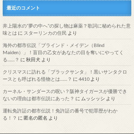
最近のコメント
井上陽水の”夢の中へ”の探し物は麻薬？歌詞に秘められた意
味とは
に
スターリンカの住民
より
海外の都市伝説「ブラインド・メイデン（Blind
Maiden）」！盲目の乙女があなたの目を奪いにやってく
る……？
に
秋田犬
より
クリスマスに訪れる「ブラックサンタ」！黒いサンタクロ
ースとも呼ばれる怪物とは……？
に
4410
より
カーネル・サンダースの呪い？阪神タイガースが優勝でき
ないの理由は都市伝説にあった？
に
ムッシッシ
より
運転免許証の都市伝説！免許証の番号で犯罪歴がわか
る！？
に
匿名の匿名
より