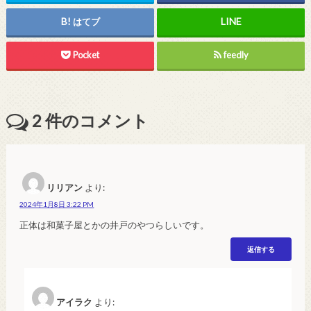
はてブ
Pocket
feedly
2
件のコメント
リリアン
より:
2024年1月8日 3:22 PM
正体は和菓子屋とかの井戸のやつらしいです。
返信する
アイラク
より: