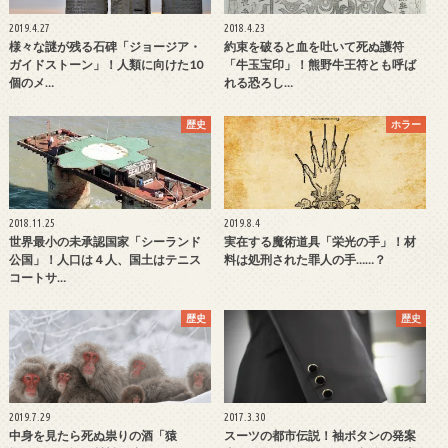
2019.4.27
2018.4.23
様々な謎が残る石碑「ジョージア・
約束を破ると血を吐いて死ぬ護符
ガイドストーン」！人類に向けた10
「牛玉宝印」！熊野牛王符とも呼ば
個のメ…
れる恐ろし…
歴史
ホラー
2018.11.25
2019.8.4
世界最小の未承認国家「シーランド
実在する魔術道具「栄光の手」！材
公国」！人口は４人、国土はテニス
料は処刑された罪人の手……？
コートサ…
歴史
歴史
2019.7.29
2017.3.30
中身を見たら死ぬ祟りの酒「猿
スーツの都市伝説！袖ボタンの発案