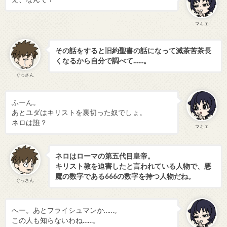
マキエ
その話をすると旧約聖書の話になって滅茶苦茶長
くなるから自分で調べて……。
ぐっさん
ふーん。
あとユダはキリストを裏切った奴でしょ。
ネロは誰？
マキエ
ネロはローマの第五代目皇帝。
キリスト教を迫害したと言われている人物で、悪
魔の数字である666の数字を持つ人物だね。
ぐっさん
へー。あとフライシュマンか……。
この人も知らないわね……。