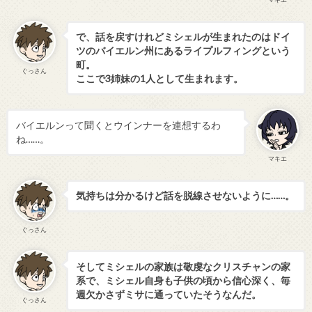
で、話を戻すけれどミシェルが生まれたのはドイ
ツのバイエルン州にあるライプルフィングという
町。
ぐっさん
ここで3姉妹の1人として生まれます。
バイエルンって聞くとウインナーを連想するわ
ね……。
マキエ
気持ちは分かるけど話を脱線させないように……。
ぐっさん
そしてミシェルの家族は敬虔なクリスチャンの家
系で、ミシェル自身も子供の頃から信心深く、毎
週欠かさずミサに通っていたそうなんだ。
ぐっさん