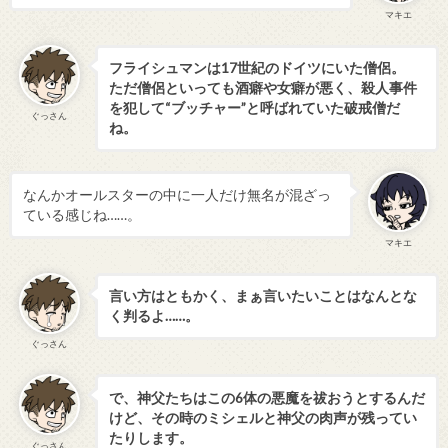
マキエ
フライシュマンは17世紀のドイツにいた僧侶。
ただ僧侶といっても酒癖や女癖が悪く、殺人事件
を犯して“ブッチャー”と呼ばれていた破戒僧だ
ぐっさん
ね。
なんかオールスターの中に一人だけ無名が混ざっ
ている感じね……。
マキエ
言い方はともかく、まぁ言いたいことはなんとな
く判るよ……。
ぐっさん
で、神父たちはこの6体の悪魔を祓おうとするんだ
けど、その時のミシェルと神父の肉声が残ってい
たりします。
ぐっさん