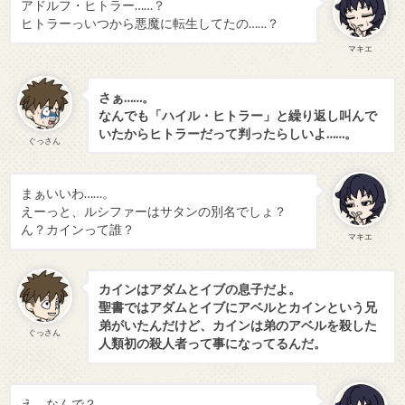
アドルフ・ヒトラー……？
ヒトラーっいつから悪魔に転生してたの……？
マキエ
さぁ……。
なんでも「ハイル・ヒトラー」と繰り返し叫んで
いたからヒトラーだって判ったらしいよ……。
ぐっさん
まぁいいわ……。
えーっと、ルシファーはサタンの別名でしょ？
ん？カインって誰？
マキエ
カインはアダムとイブの息子だよ。
聖書ではアダムとイブにアベルとカインという兄
弟がいたんだけど、カインは弟のアベルを殺した
ぐっさん
人類初の殺人者って事になってるんだ。
え、なんで？