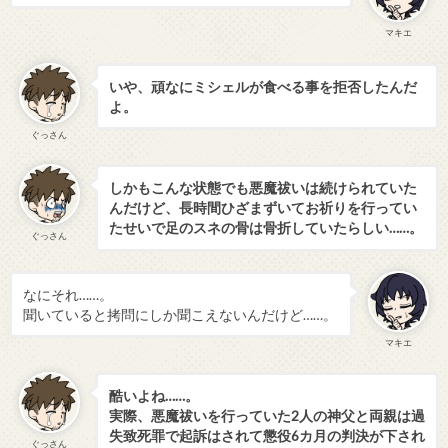
マキエ
いや、頑なにミシェルが食べる事を拒否したんだ
よ。
ぐっさん
しかもこんな状態でも悪魔祓いは続けられていた
んだけど、長時間ひざまずいてお祈りを行ってい
たせいで足のスネの骨は骨折していたらしい……。
ぐっさん
なにそれ……。
聞いていると拷問にしか聞こえないんだけど……。
マキエ
酷いよね……。
実際、悪魔祓いを行っていた2人の神父と両親は過
失致死罪で起訴はされて懲役6カ月の判決が下され
ぐっさん