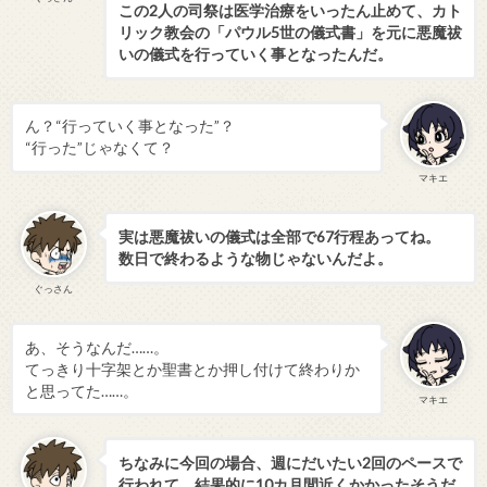
この2人の司祭は医学治療をいったん止めて、カト
リック教会の「パウル5世の儀式書」を元に悪魔祓
いの儀式を行っていく事となったんだ。
ん？“行っていく事となった”？
“行った”じゃなくて？
マキエ
実は悪魔祓いの儀式は全部で67行程あってね。
数日で終わるような物じゃないんだよ。
ぐっさん
あ、そうなんだ……。
てっきり十字架とか聖書とか押し付けて終わりか
と思ってた……。
マキエ
ちなみに今回の場合、週にだいたい2回のペースで
行われて、結果的に10カ月間近くかかったそうだ