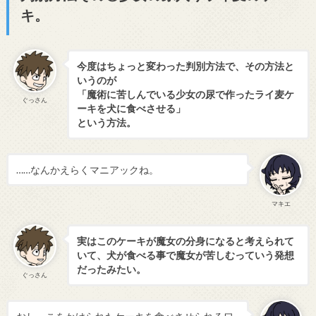
キ。
今度はちょっと変わった判別方法で、その方法と
いうのが
「魔術に苦しんでいる少女の尿で作ったライ麦ケ
ぐっさん
ーキを犬に食べさせる」
という方法。
……なんかえらくマニアックね。
マキエ
実はこのケーキが魔女の分身になると考えられて
いて、犬が食べる事で魔女が苦しむっていう発想
だったみたい。
ぐっさん