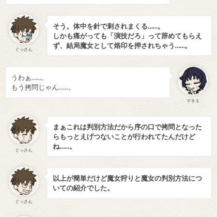
そう。体中を針で刺されまくる……。
しかも痛がっても「演技だろ」って辞めてもらえ
ず、結局魔女として烙印を押されちゃう……。
ぐっさん
うわぁ……。
もう拷問じゃん……。
マキエ
まぁこれは判別方法だから序の口で拷問となった
らもっとえげつないことが行われてたんだけど
ね……。
ぐっさん
以上が簡単だけど魔女狩りと魔女の判別方法につ
いての紹介でした。
ぐっさん