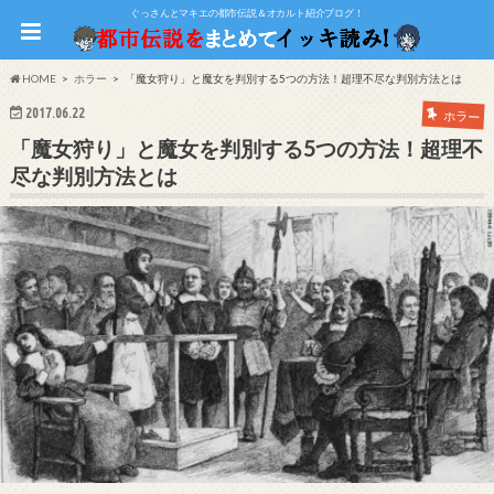
ぐっさんとマキエの都市伝説＆オカルト紹介ブログ！
HOME
ホラー
「魔女狩り」と魔女を判別する5つの方法！超理不尽な判別方法とは
2017.06.22
ホラー
「魔女狩り」と魔女を判別する5つの方法！超理不
尽な判別方法とは