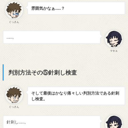
雰囲気かなぁ……？
ぐっさん
……。
マキエ
判別方法その⑤針刺し検査
そして最後はかなり痛々しい判別方法である針刺
し検査。
ぐっさん
針刺し……。