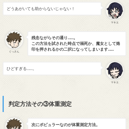
どうあがいても助からないじゃない！
マキエ
残念ながらその通り……。
この方法を試された時点で溺死か、魔女として烙
印を押されるかの二択になってしまいます……
ぐっさん
ひどすぎる……。
マキエ
判定方法その③体重測定
次にポピュラーなのが体重測定方法。