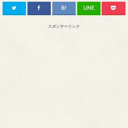
スポンサーリンク