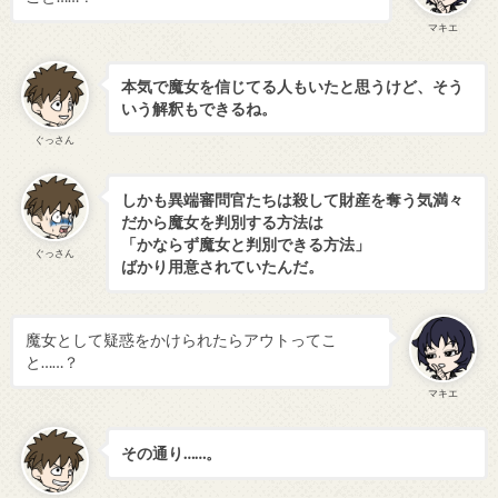
マキエ
本気で魔女を信じてる人もいたと思うけど、そう
いう解釈もできるね。
ぐっさん
しかも異端審問官たちは殺して財産を奪う気満々
だから魔女を判別する方法は
「かならず魔女と判別できる方法」
ぐっさん
ばかり用意されていたんだ。
魔女として疑惑をかけられたらアウトってこ
と……？
マキエ
その通り……。