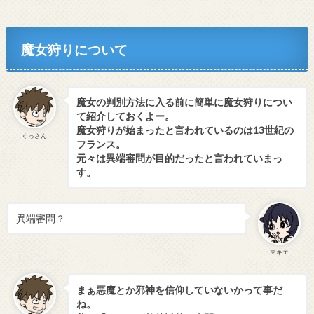
魔女狩りについて
魔女の判別方法に入る前に簡単に魔女狩りについ
て紹介しておくよー。
魔女狩りが始まったと言われているのは13世紀の
ぐっさん
フランス。
元々は異端審問が目的だったと言われていまっ
す。
異端審問？
マキエ
まぁ悪魔とか邪神を信仰していないかって事だ
ね。