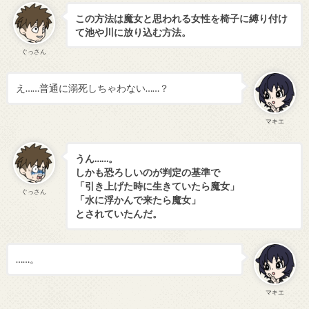
この方法は魔女と思われる女性を椅子に縛り付け
て池や川に放り込む方法。
ぐっさん
え……普通に溺死しちゃわない……？
マキエ
うん……。
しかも恐ろしいのが判定の基準で
「引き上げた時に生きていたら魔女」
ぐっさん
「水に浮かんで来たら魔女」
とされていたんだ。
……。
マキエ