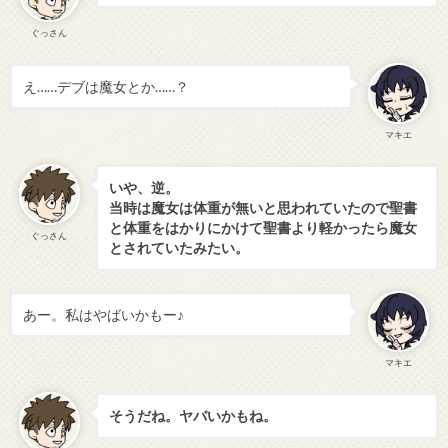
ぐっさん
え……デブは魔女とか……？
マキエ
いや、逆。
当時は魔女は体重が無いと思われていたので聖書
と体重をはかりにかけて聖書より軽かったら魔女
ぐっさん
とされていたみたい。
あー。私はやばいかもー♪
マキエ
そうだね。ヤバいかもね。