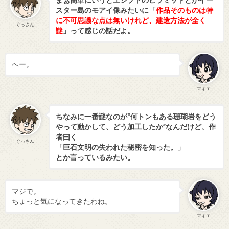
スター島のモアイ像みたいに「
作品そのものは特
に不可思議な点は無いけれど、建造方法が全く
ぐっさん
謎
」って感じの話だよ。
へー。
マキエ
ちなみに一番謎なのが“何トンもある珊瑚岩をどう
やって動かして、どう加工したか”なんだけど、作
者曰く
ぐっさん
「巨石文明の失われた秘密を知った。」
とか言っているみたい。
マジで。
ちょっと気になってきたわね。
マキエ