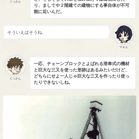
ぐっさん
り、ましてや２階建ての建物にする事自体が不可
能に近いんだ。
そういえばそうね。
マキエ
一応、チェーンブロックとよばれる滑車式の機材
と巨大な三又を使った形跡はあるみたいだけど、
どちらにせよ一人じゃ巨大な三又を作ったり使っ
ぐっさん
たりできないしね。