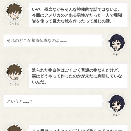
いや、残念ながらそんな神秘的な話ではないよ。
今回はアメリカのとある男性がたった一人で珊瑚
岩を使って巨大な城を作ったって感じの話。
ぐっさん
それのどこが都市伝説なのよ……。
マキエ
造られた物自体はごくごく普通の物なんだけど、
実はどうやって作ったのかが未だに判明していな
いんだ。
ぐっさん
というと……？
マキエ
まぁ簡単にいうとエジプトのピラミッドとかイー