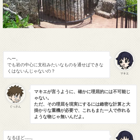
へー。
でも岩の中心に支柱みたいなものを通せばできな
くはないんじゃないの？
マキエ
マキエが言うように、確かに理屈的には不可能じ
ゃない。
ただ、その理屈を現実にするには緻密な計算と大
ぐっさん
掛かりな重機が必要で、これもまた一人で作れる
ような物じゃ無いんだよ。
なるほど……。