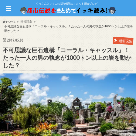
ぐっさんとマキエの都市伝説＆オカルト紹介ブログ！
HOME
超常現象
不可思議な巨石遺構「コーラル・キャッスル」！たった一人の男の執念が1000トン以上の岩を
動かした？
2019.05.06
超常現象
不可思議な巨石遺構「コーラル・キャッスル」！
たった一人の男の執念が1000トン以上の岩を動か
した？