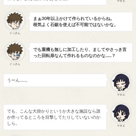
マキエ
まぁ30年以上かけて作られているからね。
根気よく石鋸を使えば不可能ではないかな。
ぐっさん
でも重機も無しに加工したり、ましてやさっき言
った回転扉なんて作れるものなのかな……？
ぐっさん
うーん……。
マキエ
でも、こんな大掛かりというか大きな施設なら誰
か作ってるところを目撃してたりしていないのか
しら。
マキエ