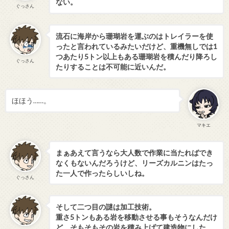
ない。
ぐっさん
流石に海岸から珊瑚岩を運ぶのはトレイラーを使
ったと言われているみたいだけど、重機無しでは1
つあたり5トン以上もある珊瑚岩を積んだり降ろし
ぐっさん
たりすることは不可能に近いんだ。
ほほう……。
マキエ
まぁあえて言うなら大人数で作業に当たればでき
なくもないんだろうけど、リーズカルニンはたっ
た一人で作ったらしいしね。
ぐっさん
そして二つ目の謎は加工技術。
重さ5トンもある岩を移動させる事もそうなんだけ
ど、そもそもその岩を積み上げて建造物にした