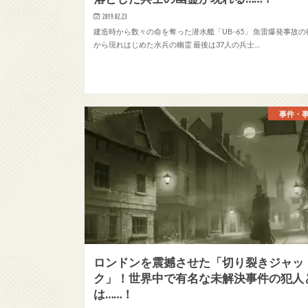
2019.02.23
建造時から数々の命を奪った潜水艦「UB-65」 魚雷爆発事故の
から現れはじめた水兵の幽霊 最後は37人の兵士…
事件・
ロンドンを震撼させた「切り裂きジャッ
ク」！世界中で有名な未解決事件の犯人
は……！