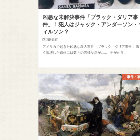
凶悪な未解決事件「ブラック・ダリア事
件」！犯人はジャック・アンダーソン・
ィルソン？
2019.03.07
アメリカで起きた凶悪な殺人事件「ブラック・ダリア事件」 激
く損壊した遺体には数々の異様な点が……。 手がかり…
事件・