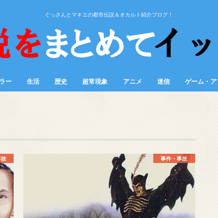
ぐっさんとマキエの都市伝説＆オカルト紹介ブログ！
ラー
生活
歴史
超常現象
アニメ
迷信
ゲーム・ア
事故
事件・事故