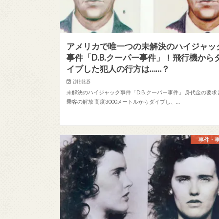
アメリカで唯一つの未解決のハイジャッ
事件「D.B.クーパー事件」！飛行機から
イブした犯人の行方は……？
2019.03.25
未解決のハイジャック事件「D.B.クーパー事件」 身代金の要求
乗客の解放 高度3000メートルからダイブし、…
事件・