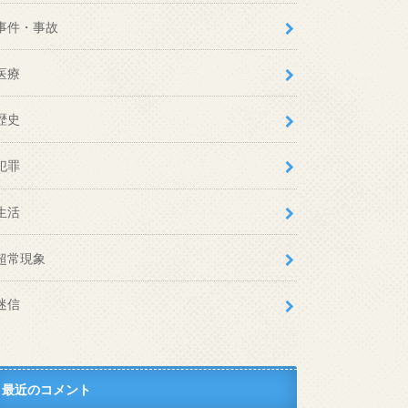
事件・事故
医療
歴史
犯罪
生活
超常現象
迷信
最近のコメント