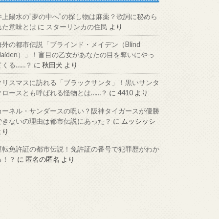
井上陽水の”夢の中へ”の探し物は麻薬？歌詞に秘めら
れた意味とは
に
スターリンカの住民
より
海外の都市伝説「ブラインド・メイデン（Blind
Maiden）」！盲目の乙女があなたの目を奪いにやっ
てくる……？
に
秋田犬
より
クリスマスに訪れる「ブラックサンタ」！黒いサンタ
クロースとも呼ばれる怪物とは……？
に
4410
より
カーネル・サンダースの呪い？阪神タイガースが優勝
できないの理由は都市伝説にあった？
に
ムッシッシ
より
運転免許証の都市伝説！免許証の番号で犯罪歴がわか
る！？
に
匿名の匿名
より