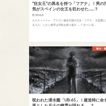
“狂女王”の異名を持つ「フアナ」！男の
気がスペインの女王を狂わせた……？
2019.03.01
カスティーリャ・アラゴン連合王国の王女「フアナ」 大恋愛に
る２人。しかし相手は浮気を繰り返す……？ 次々に兄…
事件・
呪われた潜水艦「UB-65」！建造時に命
落とした兵士の幽霊が現れる……？