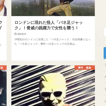
ク
ロンドンに現れた怪人「バネ足ジャッ
ダ
ク」！脅威の跳躍力で女性を襲う！
2019.03.19
19世紀のロンドンに出現した「バネ足ジャック」 社会現象となっ
た「バネ足ジャック」事件 バネ足ジャックの正体は…
と
事故
事件・事故