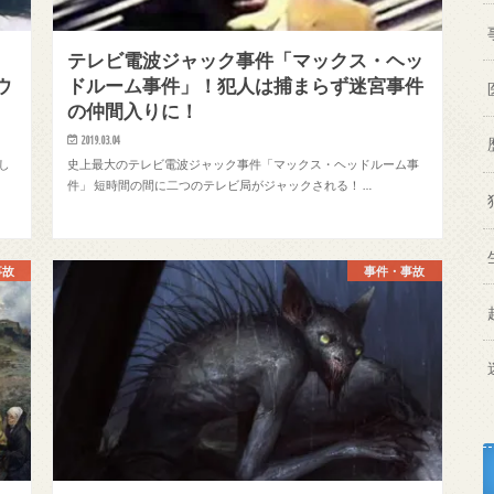
テレビ電波ジャック事件「マックス・ヘッ
ウ
ドルーム事件」！犯人は捕まらず迷宮事件
の仲間入りに！
2019.03.04
し
史上最大のテレビ電波ジャック事件「マックス・ヘッドルーム事
件」 短時間の間に二つのテレビ局がジャックされる！ …
事故
事件・事故