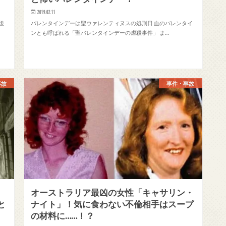
2019.02.11
後
バレンタインデーは聖ウァレンティヌスの処刑日 血のバレンタイ
ンとも呼ばれる「聖バレンタインデーの虐殺事件」 ま…
事故
事件・事故
オーストラリア最凶の女性「キャサリン・
と
ナイト」！気に食わない不倫相手はスープ
の材料に……！？