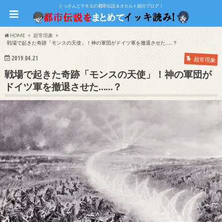
ぐっさんとマキエの都市伝説＆オカルト紹介ブログ！
HOME
超常現象
戦場で起きた奇跡「モンスの天使」！神の軍団がドイツ軍を撤退させた……？
2019.04.21
超常現象
戦場で起きた奇跡「モンスの天使」！神の軍団が
ドイツ軍を撤退させた……？