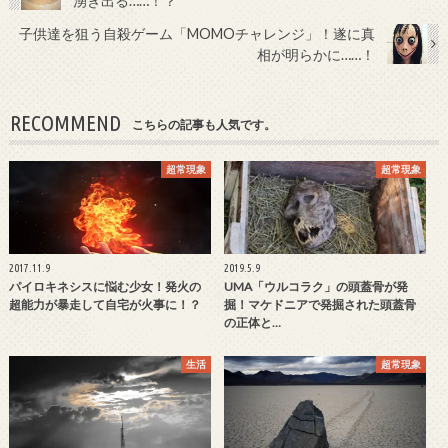
湧き出る……！？
子供達を狙う自殺ゲーム「MOMOチャレンジ」！遂に真
相が明らかに……！
RECOMMEND
こちらの記事も人気です。
超常現象
超常現象
2017.11.9
2019.5.9
パイロキネシスに悩む少女！発火の
UMA「ウルコラク」の頭蓋骨が発
超能力が暴走して自宅が火事に！？
掘！マケドニアで発掘された頭蓋骨
の正体と…
生活
超常現象