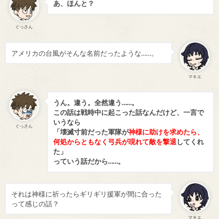
あ、ほんと？
ぐっさん
アメリカの台風がそんな名前だったような……。
マキエ
うん。違う。全然違う……。
この話は戦時中に起こった話なんだけど、一言で
いうなら
ぐっさん
「壊滅寸前だった軍隊が
神様に助けを求めたら、
何処からともなく弓兵が現れて敵を撃退
してくれ
た」
っていう話だから……。
それは神様に祈ったらギリギリ援軍が間に合った
って感じの話？
マキエ