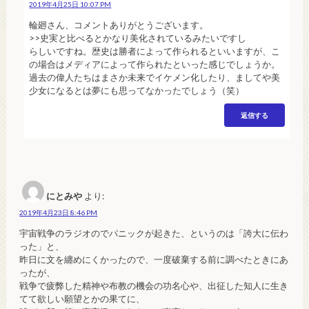
2019年4月25日 10:07 PM
輪廻さん、コメントありがとうございます。
>>史実と比べるとかなり美化されているみたいですし
らしいですね。歴史は勝者によって作られるといいますが、こ
の場合はメディアによって作られたといった感じでしょうか。
過去の偉人たちはまさか未来でイケメン化したり、ましてや美
少女になるとは夢にも思ってなかったでしょう（笑）
返信する
にとみや
より:
2019年4月23日 8:46 PM
宇宙戦争のラジオのでパニックが起きた、というのは「誇大に伝わ
った」と、
昨日に文を纏めにくかったので、一度破棄する前に調べたときにあ
ったが、
戦争で疲弊した精神や布教の機会の功名心や、出征した知人に生き
てて欲しい願望とかの果てに、