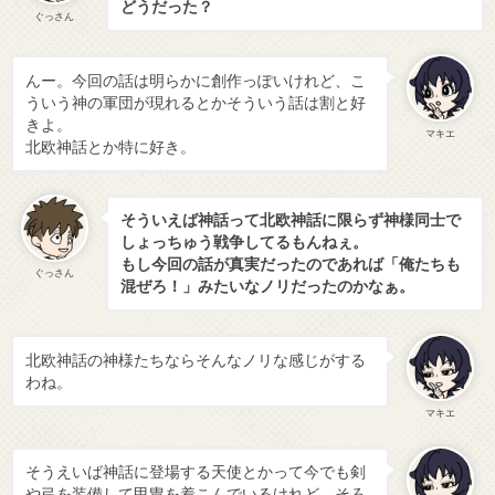
どうだった？
ぐっさん
んー。今回の話は明らかに創作っぽいけれど、こ
ういう神の軍団が現れるとかそういう話は割と好
きよ。
マキエ
北欧神話とか特に好き。
そういえば神話って北欧神話に限らず神様同士で
しょっちゅう戦争してるもんねぇ。
もし今回の話が真実だったのであれば「俺たちも
ぐっさん
混ぜろ！」みたいなノリだったのかなぁ。
北欧神話の神様たちならそんなノリな感じがする
わね。
マキエ
そうえいば神話に登場する天使とかって今でも剣
や弓を装備して甲冑を着こんでいるけれど、そろ